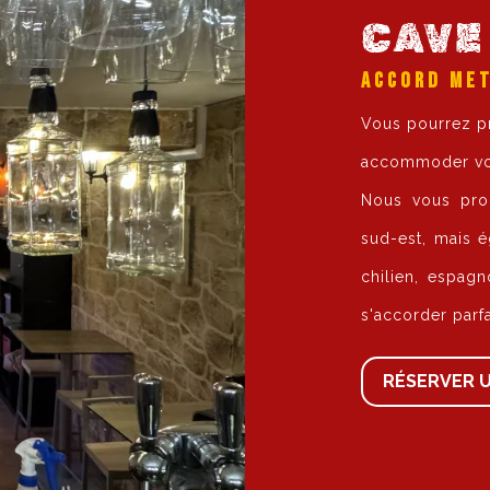
CAVE 
ACCORD MET
Vous pourrez pr
accommoder vos
Nous vous pro
sud-est, mais 
chilien, espagn
s'accorder parf
RÉSERVER 