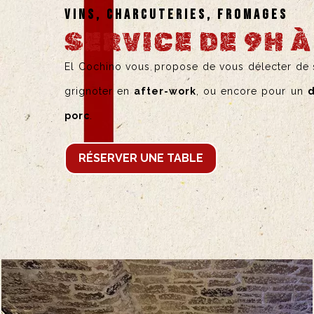
VINS, CHARCUTERIES, FROMAGES
SERVICE DE 9H À
El Cochino vous propose de vous délecter de s
grignoter en
after-work
, ou encore pour un
d
porc
.
RÉSERVER UNE TABLE