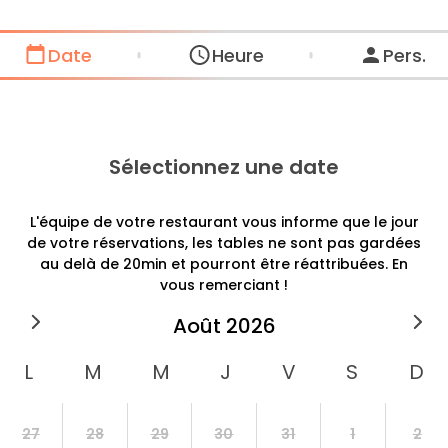
Date
Heure
Pers.
Sélectionnez une date
L'équipe de votre restaurant vous informe que le jour
de votre réservations, les tables ne sont pas gardées
au delà de 20min et pourront être réattribuées. En
vous remerciant !
août
2026
27
28
29
30
31
1
2